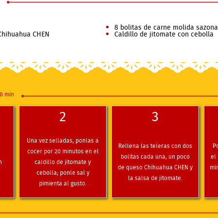
8 bolitas de carne molida sazona
 Chihuahua CHEN
Caldillo de jitomate con cebolla
0 min
2
3
Una vez selladas, ponlas a
Rellena las teleras con dos
P
s
cocer por 20 minutos en el
bolitas cada una, un poco
el
n
caldillo de jitomate y
de queso Chihuahua CHEN y
min
cebolla; ponle sal y
la salsa de jitomate.
pimienta al gusto.